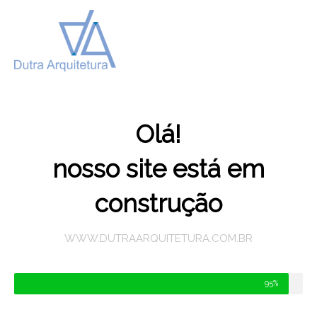
Ir
para
o
conteúdo
Olá!
nosso site está em
construção
WWW.DUTRAARQUITETURA.COM.BR
95%